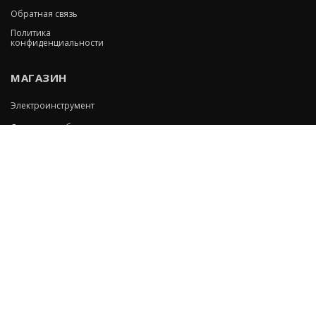
Обратная связь
Политика
конфиденциальности
МАГАЗИН
Электроинструмент
Сварочное оборудование
Ручной инструмент
Измерительная техника
Пневмоинструмент
Всё для сада
Оборудование
МЫ В СОЦСЕТЯХ: