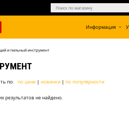
Информация
У
щий и пильный инструмент
РУМЕНТ
ть по:
по цене
|
новинки
|
по популярности
х результатов не найдено.